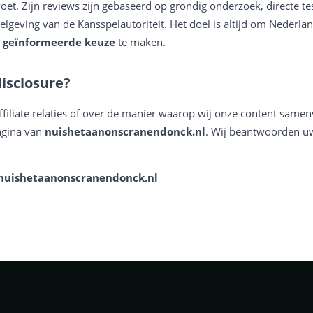
et. Zijn reviews zijn gebaseerd op grondig onderzoek, directe te
elgeving van de Kansspelautoriteit. Het doel is altijd om Nederla
d geïnformeerde keuze
te maken.
isclosure?
ffiliate relaties of over de manier waarop wij onze content same
agina van
nuishetaanonscranendonck.nl
. Wij beantwoorden uw
 nuishetaanonscranendonck.nl