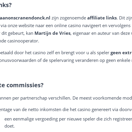
inks?
taanonscranendonck.nl
zijn zogenoemde
affiliate links
. Dit zi
via onze website naar een online casino navigeert en vervolgen
 dit gebeurt, kan
Martijn de Vries
, eigenaar en auteur van deze
nde casinooperator.
taald door het casino zelf en brengt voor u als speler
geen extr
 bonusvoorwaarden of de spelervaring veranderen op geen enkele
ate commissies?
nnen per partnerschap verschillen. De meest voorkomende model
ntage van de netto inkomsten die het casino genereert via doorv
een eenmalige vergoeding per nieuwe speler die zich registreer
doet.