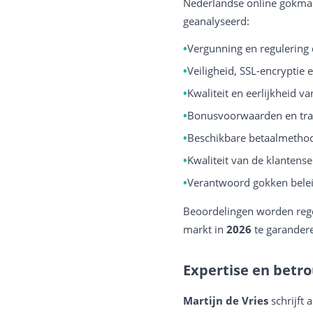
Nederlandse online gokmar
geanalyseerd:
Vergunning en regulering
Veiligheid, SSL-encryptie 
Kwaliteit en eerlijkheid v
Bonusvoorwaarden en tra
Beschikbare betaalmethod
Kwaliteit van de klantense
Verantwoord gokken belei
Beoordelingen worden rege
markt in
2026
te garander
Expertise en betr
Martijn de Vries
schrijft 