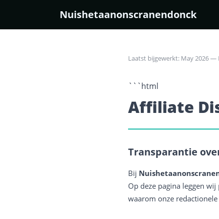
Nuishetaanonscranendonck
Laatst bijgewerkt: May 2026 —
```html
Affiliate D
Transparantie ove
Bij
Nuishetaanonscranen
Op deze pagina leggen wij p
waarom onze redactionele o