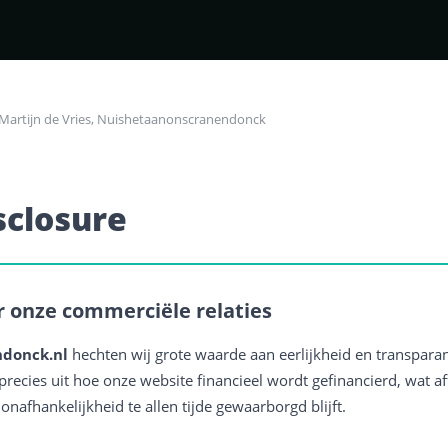
 Martijn de Vries, Nuishetaanonscranendonck
isclosure
r onze commerciële relaties
donck.nl
hechten wij grote waarde aan eerlijkheid en transparan
recies uit hoe onze website financieel wordt gefinancierd, wat affil
nafhankelijkheid te allen tijde gewaarborgd blijft.