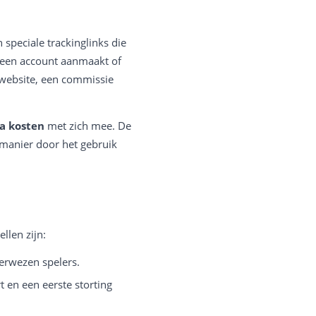
jn speciale trackinglinks die
s een account aanmaakt of
 website, een commissie
a kosten
met zich mee. De
 manier door het gebruik
len zijn:
erwezen spelers.
t en een eerste storting