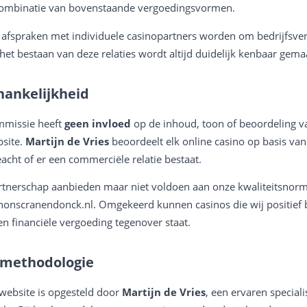
ombinatie van bovenstaande vergoedingsvormen.
 afspraken met individuele casinopartners worden om bedrijfsver
het bestaan van deze relaties wordt altijd duidelijk kenbaar gema
hankelijkheid
mmissie heeft
geen invloed
op de inhoud, toon of beoordeling v
site.
Martijn de Vries
beoordeelt elk online casino op basis van 
acht of er een commerciële relatie bestaat.
 partnerschap aanbieden maar niet voldoen aan onze kwaliteitsno
onscranendonck.nl. Omgekeerd kunnen casinos die wij positief
n financiële vergoeding tegenover staat.
smethodologie
website is opgesteld door
Martijn de Vries
, een ervaren special