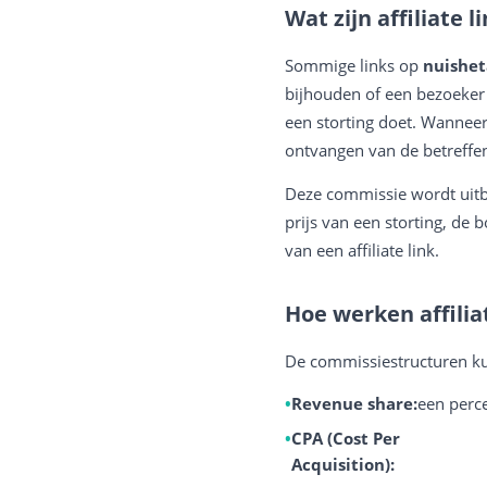
Wat zijn affiliate l
Sommige links op
nuishe
bijhouden of een bezoeker 
een storting doet. Wanneer
ontvangen van de betreffe
Deze commissie wordt uitbe
prijs van een storting, de
van een affiliate link.
Hoe werken affili
De commissiestructuren ku
Revenue share:
een perce
CPA (Cost Per
Acquisition):