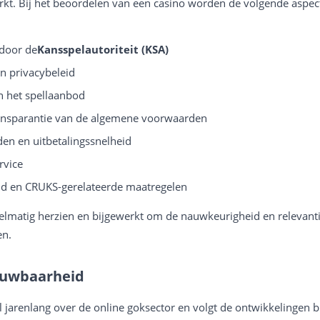
kt. Bij het beoordelen van een casino worden de volgende aspec
 door de
Kansspelautoriteit (KSA)
en privacybeleid
an het spellaanbod
nsparantie van de algemene voorwaarden
en en uitbetalingssnelheid
rvice
d en CRUKS-gerelateerde maatregelen
lmatig herzien en bijgewerkt om de nauwkeurigheid en relevant
en.
ouwbaarheid
al jarenlang over de online goksector en volgt de ontwikkelingen